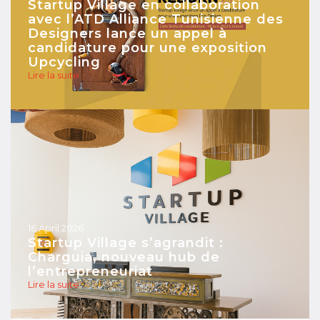
Startup Village en collaboration
avec l’ATD Alliance Tunisienne des
Designers lance un appel à
candidature pour une exposition
Upcycling
Lire la suite
16 April 2026
Startup Village s’agrandit :
Charguia, nouveau hub de
l’entrepreneuriat
Lire la suite